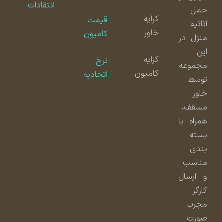
انتقادات
حمل
کرایه
قیمت
اثاثیه
خاور
کامیون
منزل در
این
کرایه
نرخ
مجموعه
کامیون
اتحادیه
توسط
خاور
مسقف،
همراه با
بسته
بندی
مناسب
و ارسال
کارگر
مجرب
صورت