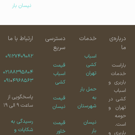
نیسان بار
درباره‌ی
خدمات
دسترسی
ارتباط با ما
ما
سریع
اسباب
۰۹۱۲۷۴۰۹۰۸۲
کشی
باراست
قیمت
۰۲۱۸۸۳۹۵۸۰۴
تهران
خدمات
اسباب
۰۹۱
۰
۴۹۶۸۵۶۳
باربری و
کشی
حمل بار
اسباب
پاسخگویی از
به
قیمت
کشی در
ساعت ۹ الی ۱۹
شهرستان
نیسان
تهران و
حومه
رسیدگی به
نیسان
قیمت
است.
شکایات و
بار
خاور
باربری و