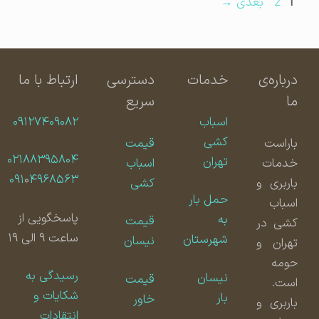
برگه
برگه
1
2
بعدی
→
درباره‌ی
خدمات
دسترسی
ارتباط با ما
ما
سریع
اسباب
۰۹۱۲۷۴۰۹۰۸۲
کشی
باراست
قیمت
۰۲۱۸۸۳۹۵۸۰۴
تهران
خدمات
اسباب
۰۹۱
۰
۴۹۶۸۵۶۳
باربری و
کشی
حمل بار
اسباب
پاسخگویی از
به
قیمت
کشی در
ساعت ۹ الی ۱۹
شهرستان
نیسان
تهران و
حومه
رسیدگی به
نیسان
قیمت
است.
شکایات و
بار
خاور
باربری و
انتقادات