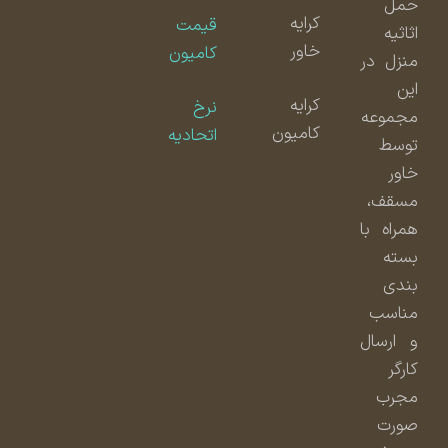
حمل
کرایه
قیمت
اثاثیه
خاور
کامیون
منزل در
این
کرایه
نرخ
مجموعه
کامیون
اتحادیه
توسط
خاور
مسقف،
همراه با
بسته
بندی
مناسب
و ارسال
کارگر
مجرب
صورت