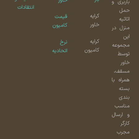
خاور
باربری و
انتقادات
حمل
کرایه
قیمت
اثاثیه
خاور
کامیون
منزل در
این
کرایه
نرخ
مجموعه
کامیون
اتحادیه
توسط
خاور
مسقف،
همراه با
بسته
بندی
مناسب
و ارسال
کارگر
مجرب