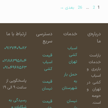
برگه
برگه
برگه
1
2
…
26
بعدی
→
درباره‌ی
خدمات
دسترسی
ارتباط با ما
ما
سریع
اسباب
۰۹۱۲۷۴۰۹۰۸۲
کشی
باراست
قیمت
۰۲۱۸۸۳۹۵۸۰۴
تهران
خدمات
اسباب
۰۹۱
۰
۴۹۶۸۵۶۳
باربری و
کشی
حمل بار
اسباب
پاسخگویی از
به
قیمت
کشی در
ساعت ۹ الی ۱۹
شهرستان
نیسان
تهران و
حومه
رسیدگی به
نیسان
قیمت
است.
شکایات و
بار