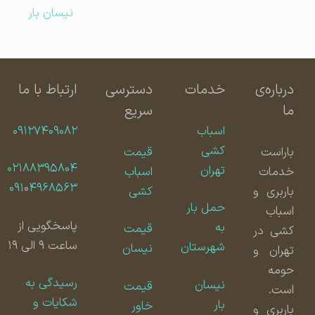
نیسان بار
درباره‌ی
خدمات
دسترسی
ارتباط با ما
ما
سریع
اسباب
۰۹۱۲۷۴۰۹۰۸۲
کشی
باراست
قیمت
۰۲۱۸۸۳۹۵۸۰۴
تهران
خدمات
اسباب
۰۹۱
۰
۴۹۶۸۵۶۳
باربری و
کشی
حمل بار
اسباب
پاسخگویی از
به
قیمت
کشی در
ساعت ۹ الی ۱۹
شهرستان
نیسان
تهران و
حومه
رسیدگی به
نیسان
قیمت
است.
شکایات و
بار
خاور
باربری و