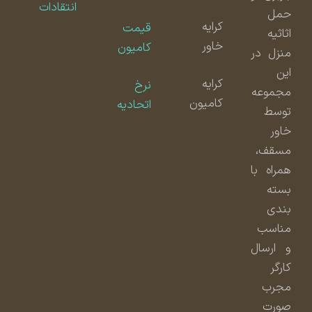
انتقادات
حمل
کرایه
قیمت
اثاثیه
خاور
کامیون
منزل در
این
کرایه
نرخ
مجموعه
کامیون
اتحادیه
توسط
خاور
مسقف،
همراه با
بسته
بندی
مناسب
و ارسال
کارگر
مجرب
صورت