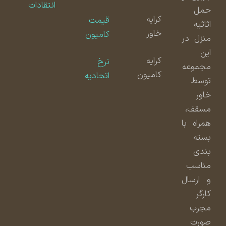
انتقادات
حمل
کرایه
قیمت
اثاثیه
خاور
کامیون
منزل در
این
کرایه
نرخ
مجموعه
کامیون
اتحادیه
توسط
خاور
مسقف،
همراه با
بسته
بندی
مناسب
و ارسال
کارگر
مجرب
صورت