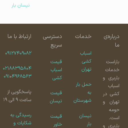
نیسان بار
درباره‌ی
خدمات
دسترسی
ارتباط با ما
ما
سریع
اسباب
۰۹۱۲۷۴۰۹۰۸۲
کشی
باراست
قیمت
۰۲۱۸۸۳۹۵۸۰۴
تهران
خدمات
اسباب
۰۹۱
۰
۴۹۶۸۵۶۳
باربری و
کشی
حمل بار
اسباب
پاسخگویی از
به
قیمت
کشی در
ساعت ۹ الی ۱۹
شهرستان
نیسان
تهران و
حومه
رسیدگی به
نیسان
قیمت
است.
شکایات و
بار
خاور
باربری و