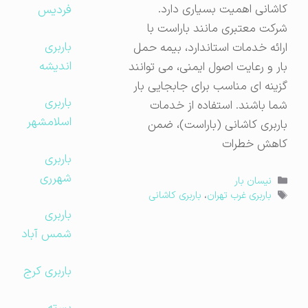
کاشانی اهمیت بسیاری دارد.
فردیس
شرکت معتبری مانند باراست با
باربری
ارائه خدمات استاندارد، بیمه حمل
اندیشه
بار و رعایت اصول ایمنی، می توانند
گزینه ای مناسب برای جابجایی بار
باربری
شما باشند. استفاده از خدمات
اسلامشهر
باربری کاشانی (باراست)، ضمن
کاهش خطرات
باربری
شهرری
دسته‌ها
نیسان بار
برچسب‌ها
باربری غرب تهران
،
باربری کاشانی
باربری
شمس آباد
باربری کرج