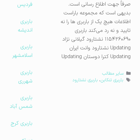
صرفاً جهت اطلاع رسانی است.
فردیس
بدیهی است که مجموعه باراست
باربری
اطلاعات هیچ یک از باربری ها را نه
اندیشه
تایید و نه رد می‌کند باربری
۱۱۵۴۲۶۰۶۹۰ نشتارود گیلانی نژاد
باربری
Updating نشتارود وانت ایران
اسلامشهر
Updating کترا دوستان Updating
باربری
دسته‌ها
سایر مطالب
برچسب‌ها
شهرری
باربری تنکابن
،
باربری نشتارود
باربری
شمس آباد
باربری کرج