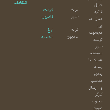
انتقادات
حمل
کرایه
قیمت
اثاثیه
خاور
کامیون
منزل در
این
کرایه
نرخ
مجموعه
کامیون
اتحادیه
توسط
خاور
مسقف،
همراه با
بسته
بندی
مناسب
و ارسال
کارگر
مجرب
صورت