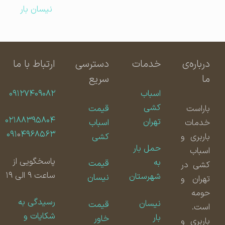
نیسان بار
درباره‌ی
خدمات
دسترسی
ارتباط با ما
ما
سریع
اسباب
۰۹۱۲۷۴۰۹۰۸۲
کشی
باراست
قیمت
۰۲۱۸۸۳۹۵۸۰۴
تهران
خدمات
اسباب
۰۹۱
۰
۴۹۶۸۵۶۳
باربری و
کشی
حمل بار
اسباب
پاسخگویی از
به
قیمت
کشی در
ساعت ۹ الی ۱۹
شهرستان
نیسان
تهران و
حومه
رسیدگی به
نیسان
قیمت
است.
شکایات و
بار
خاور
باربری و