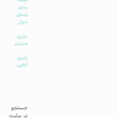
بسته
بندی
وسایل
منزل
باربری
مبلمان
باربری
آنلاین
جستجو
در سایت