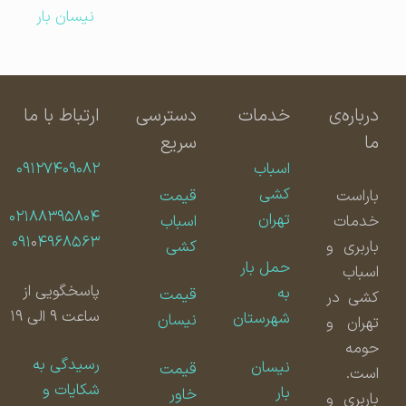
نیسان بار
درباره‌ی
خدمات
دسترسی
ارتباط با ما
ما
سریع
اسباب
۰۹۱۲۷۴۰۹۰۸۲
کشی
باراست
قیمت
۰۲۱۸۸۳۹۵۸۰۴
تهران
خدمات
اسباب
۰۹۱
۰
۴۹۶۸۵۶۳
باربری و
کشی
حمل بار
اسباب
پاسخگویی از
به
قیمت
کشی در
ساعت ۹ الی ۱۹
شهرستان
نیسان
تهران و
حومه
رسیدگی به
نیسان
قیمت
است.
شکایات و
بار
خاور
باربری و