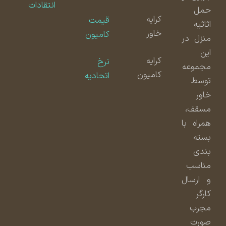
انتقادات
حمل
کرایه
قیمت
اثاثیه
خاور
کامیون
منزل در
این
کرایه
نرخ
مجموعه
کامیون
اتحادیه
توسط
خاور
مسقف،
همراه با
بسته
بندی
مناسب
و ارسال
کارگر
مجرب
صورت