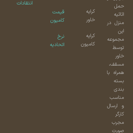
انتقادات
حمل
کرایه
قیمت
اثاثیه
خاور
کامیون
منزل در
این
کرایه
نرخ
مجموعه
کامیون
اتحادیه
توسط
خاور
مسقف،
همراه با
بسته
بندی
مناسب
و ارسال
کارگر
مجرب
صورت