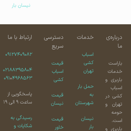
نیسان بار
درباره‌ی
خدمات
دسترسی
ارتباط با ما
ما
سریع
اسباب
۰۹۱۲۷۴۰۹۰۸۲
کشی
باراست
قیمت
۰۲۱۸۸۳۹۵۸۰۴
تهران
خدمات
اسباب
۰۹۱
۰
۴۹۶۸۵۶۳
باربری و
کشی
حمل بار
اسباب
پاسخگویی از
به
قیمت
کشی در
ساعت ۹ الی ۱۹
شهرستان
نیسان
تهران و
حومه
رسیدگی به
نیسان
قیمت
است.
شکایات و
بار
خاور
باربری و