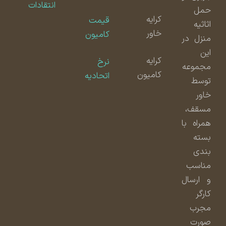
انتقادات
حمل
کرایه
قیمت
اثاثیه
خاور
کامیون
منزل در
این
کرایه
نرخ
مجموعه
کامیون
اتحادیه
توسط
خاور
مسقف،
همراه با
بسته
بندی
مناسب
و ارسال
کارگر
مجرب
صورت