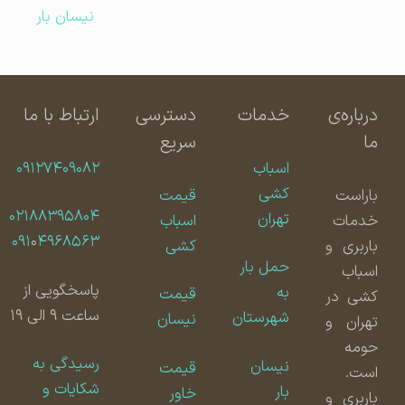
نیسان بار
درباره‌ی
خدمات
دسترسی
ارتباط با ما
ما
سریع
اسباب
۰۹۱۲۷۴۰۹۰۸۲
کشی
باراست
قیمت
۰۲۱۸۸۳۹۵۸۰۴
تهران
خدمات
اسباب
۰۹۱
۰
۴۹۶۸۵۶۳
باربری و
کشی
حمل بار
اسباب
پاسخگویی از
به
قیمت
کشی در
ساعت ۹ الی ۱۹
شهرستان
نیسان
تهران و
حومه
رسیدگی به
نیسان
قیمت
است.
شکایات و
بار
خاور
باربری و