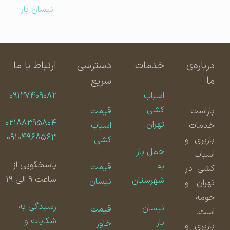
نیسان بار
درباره‌ی
خدمات
دسترسی
ارتباط با ما
ما
سریع
اسباب
۰۹۱۲۷۴۰۹۰۸۲
کشی
باراست
قیمت
۰۲۱۸۸۳۹۵۸۰۴
تهران
خدمات
اسباب
۰۹۱
۰
۴۹۶۸۵۶۳
باربری و
کشی
حمل بار
اسباب
پاسخگویی از
به
قیمت
کشی در
ساعت ۹ الی ۱۹
شهرستان
نیسان
تهران و
حومه
رسیدگی به
نیسان
قیمت
است.
شکایات و
بار
خاور
باربری و