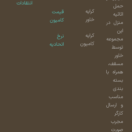
انتقادات
حمل
کرایه
قیمت
اثاثیه
خاور
کامیون
منزل در
این
کرایه
نرخ
مجموعه
کامیون
اتحادیه
توسط
خاور
مسقف،
همراه با
بسته
بندی
مناسب
و ارسال
کارگر
مجرب
صورت