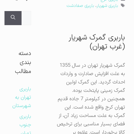
برچسب‌ها
باربری شهریار
،
باربری صفادشت
جستجوی
برای:
باربری گمرک شهریار
(غرب تهران)
دسته
بندی
گمرک شهریار تهران در سال 1355
مطالب
به علت افزایش صادارت و واردات
احداث گردید. این گمرک اولین
باربری
گمرک زمینی پایتخت بوده.
تهران به
همچنین در کیلومتر 7 جاده قدیم
شهرستان
تهران کرج واقع شده است. این
گمرک به علت مساحت زیاد آن، از
باربری
فضای بسیار مناسبی برای ترخیص
جنوب
کالا برخوردار است. علاوه بر
تهران