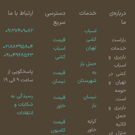
درباره‌ی
خدمات
دسترسی
ارتباط با ما
ما
سریع
اسباب
۰۹۱۲۷۴۰۹۰۸۲
کشی
باراست
قیمت
۰۲۱۸۸۳۹۵۸۰۴
تهران
خدمات
اسباب
۰۹۱
۰
۴۹۶۸۵۶۳
باربری و
کشی
حمل بار
اسباب
پاسخگویی از
به
قیمت
کشی در
ساعت ۹ الی ۱۹
شهرستان
نیسان
تهران و
حومه
رسیدگی به
نیسان
قیمت
است.
شکایات و
بار
خاور
باربری و
انتقادات
حمل
کرایه
قیمت
اثاثیه
خاور
کامیون
منزل در