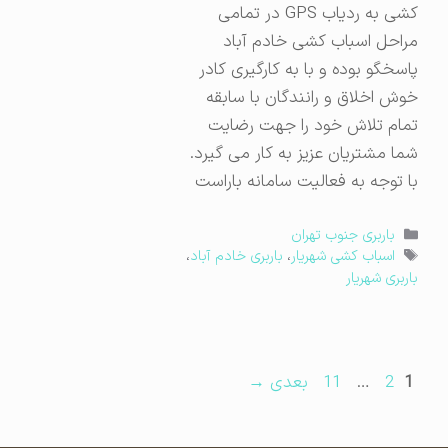
کشی به ردیاب GPS در تمامی
مراحل اسباب کشی خادم آباد
پاسخگو بوده و با به کارگیری کادر
خوش اخلاق و رانندگان با سابقه
تمام تلاش خود را جهت رضایت
شما مشتریان عزیز به کار می گیرد.
با توجه به فعالیت سامانه باراست
دسته‌ها
باربری جنوب تهران
برچسب‌ها
اسباب کشی شهریار
،
باربری خادم آباد
،
باربری شهریار
برگه
برگه
برگه
1
2
…
11
بعدی
→