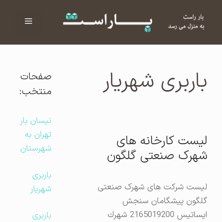
فهرست
ا
باربری شهریار
صفحات
منتخب:
نیسان بار
تهران به
لیست کارخانه های
شهرستان
شهرک صنعتی گلگون
باربری
لیست شرکت های شهرک صنعتی
شهریار
گلگون پيشگامان سنجش
ايساتيس 2165019200 شهرك
باربری