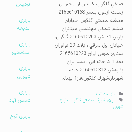
صنفي گلگون، خيابان اول جنوبي
فردیس
زيست آزمون پليمر 2165610168
باربری
منطقه صنعتي گلگون، خيابان
اندیشه
ششم شمالي مهندسي مبتكران
پارس انديش 2165610203 گلگون،
باربری
خيابان اول شرقي ، پلاك 29 نوآوران
اسلامشهر
صنايع صوتي ايران 2165610223
بعد از كارخانه ايران ياسا ايران
باربری
پژوهش 2165610312 جاده
شهرری
شهريار،شهرك گلگون،فاز1 بهنام
باربری
دسته‌ها
سایر مطالب
شمس آباد
برچسب‌ها
باربری شهرک صنعتی گلگون
،
باربری
شهریار
باربری کرج