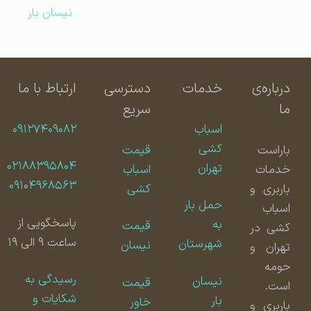
نیسان بار
درباره‌ی
خدمات
دسترسی
ارتباط با ما
ما
سریع
اسباب
۰۹۱۲۷۴۰۹۰۸۲
کشی
باراست
قیمت
۰۲۱۸۸۳۹۵۸۰۴
تهران
خدمات
اسباب
۰۹۱
۰
۴۹۶۸۵۶۳
باربری و
کشی
حمل بار
اسباب
پاسخگویی از
به
قیمت
کشی در
ساعت ۹ الی ۱۹
شهرستان
نیسان
تهران و
حومه
رسیدگی به
نیسان
قیمت
است.
شکایات و
بار
خاور
باربری و