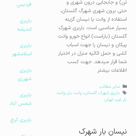
تن) و جابجایی درون شهری و
فردیس
حتی برون شهری شهرگ گلستان،
استفاده از وانت یا نیسان گزینه
باربری
بسیار مناسبی است. باربری شهرک
اندیشه
گلستان (باراست) انواع خورو وانت
پیکان و نیسان را جهت اسباب
باربری
کشی و حمل اثاثیه منزل در اختیار
اسلامشهر
شما قرار میدهد. جهت کسب
باربری
اطلاعات بیشتر
شهرری
دسته‌ها
سایر مطالب
برچسب‌ها
باربری شهرک گلستان
،
وانت بار
،
وانت
باربری
بار غرب تهران
شمس آباد
باربری کرج
نیسان بار شهرک