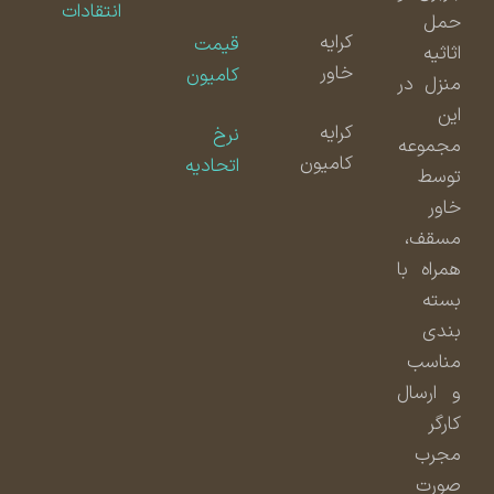
انتقادات
حمل
کرایه
قیمت
اثاثیه
خاور
کامیون
منزل در
این
کرایه
نرخ
مجموعه
کامیون
اتحادیه
توسط
خاور
مسقف،
همراه با
بسته
بندی
مناسب
و ارسال
کارگر
مجرب
صورت