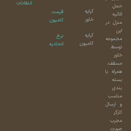
انتقادات
حمل
کرایه
قیمت
اثاثیه
خاور
کامیون
منزل در
این
کرایه
نرخ
مجموعه
کامیون
اتحادیه
توسط
خاور
مسقف،
همراه با
بسته
بندی
مناسب
و ارسال
کارگر
مجرب
صورت