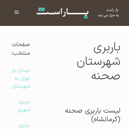
فهرست
ا
باربری
صفحات
منتخب:
شهرستان
نیسان بار
صحنه
تهران به
شهرستان
باربری
لیست باربری صحنه
شهریار
(کرمانشاه)
باربری