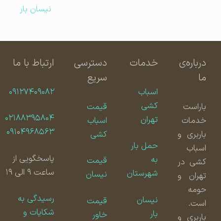
نیسان بار
درباره‌ی
خدمات
دسترسی
ارتباط با ما
ما
سریع
اسباب
۰۹۱۲۷۴۰۹۰۸۲
کشی
باراست
قیمت
۰۲۱۸۸۳۹۵۸۰۴
تهران
خدمات
اسباب
۰۹۱
۰
۴۹۶۸۵۶۳
باربری و
کشی
حمل بار
اسباب
پاسخگویی از
به
قیمت
کشی در
ساعت ۹ الی ۱۹
شهرستان
نیسان
تهران و
حومه
رسیدگی به
نیسان
قیمت
است.
شکایات و
بار
خاور
باربری و