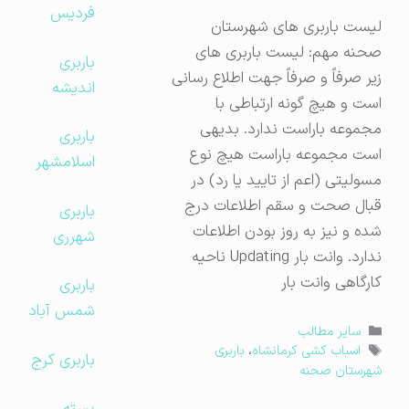
فردیس
لیست باربری های شهرستان
صحنه مهم: لیست باربری های
باربری
زیر صرفاً و صرفاً جهت اطلاع رسانی
اندیشه
است و هیچ گونه ارتباطی با
مجموعه باراست ندارد. بدیهی
باربری
است مجموعه باراست هیچ نوع
اسلامشهر
مسولیتی (اعم از تایید یا رد) در
قبال صحت و سقم اطلاعات درج
باربری
شده و نیز به روز بودن اطلاعات
شهرری
ندارد. وانت بار Updating ناحیه
کارگاهی وانت بار
باربری
شمس آباد
دسته‌ها
سایر مطالب
برچسب‌ها
اسباب کشی کرمانشاه
،
باربری
باربری کرج
شهرستان صحنه