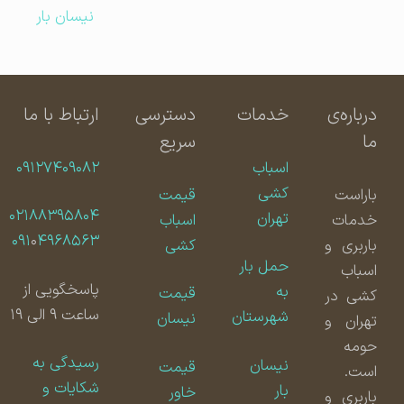
نیسان بار
درباره‌ی
خدمات
دسترسی
ارتباط با ما
ما
سریع
اسباب
۰۹۱۲۷۴۰۹۰۸۲
کشی
باراست
قیمت
۰۲۱۸۸۳۹۵۸۰۴
تهران
خدمات
اسباب
۰۹۱
۰
۴۹۶۸۵۶۳
باربری و
کشی
حمل بار
اسباب
پاسخگویی از
به
قیمت
کشی در
ساعت ۹ الی ۱۹
شهرستان
نیسان
تهران و
حومه
رسیدگی به
نیسان
قیمت
است.
شکایات و
بار
خاور
باربری و