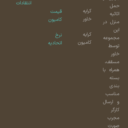
انتقادات
حمل
کرایه
قیمت
اثاثیه
خاور
کامیون
منزل در
این
کرایه
نرخ
مجموعه
کامیون
اتحادیه
توسط
خاور
مسقف،
همراه با
بسته
بندی
مناسب
و ارسال
کارگر
مجرب
صورت