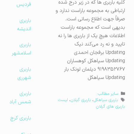
کلیه باربری ها که در زیر درج شده
فردیس
ارتباطی به مجموعه باراست ندارد و
صرفاً جهت اطلاع رسانی است.
باربری
بدیهی است که مجموعه باراست
اندیشه
اطلاعات هیچ یک از باربری ها را نه
تایید و نه رد می‌کند نیک
باربری
Updating برفجان احمدی
اسلامشهر
Updating سیاهکل کوهساران
باربری
۹۱۹۸۳۵۲۷۶۷ دیلمان لونک بار
شهرری
Updating سیاهکل
باربری
دسته‌ها
سایر مطالب
برچسب‌ها
باربری سیاهکل
،
باربری گیلان
،
لیست
شمس آباد
باربری های گیلان
باربری کرج