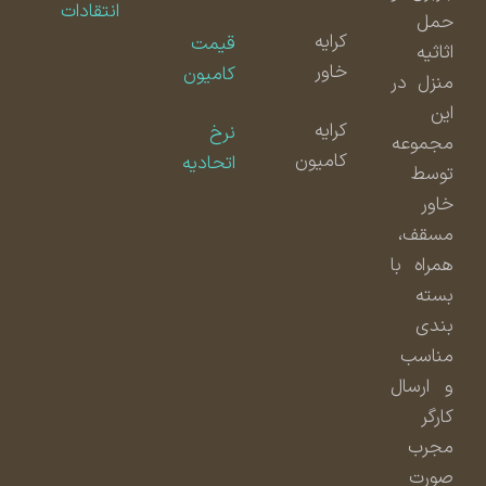
انتقادات
حمل
کرایه
قیمت
اثاثیه
خاور
کامیون
منزل در
این
کرایه
نرخ
مجموعه
کامیون
اتحادیه
توسط
خاور
مسقف،
همراه با
بسته
بندی
مناسب
و ارسال
کارگر
مجرب
صورت