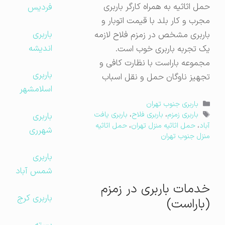
حمل اثاثیه به همراه کارگر باربری
فردیس
مجرب و کار بلد با قیمت اتوبار و
باربری
باربری مشخص در زمزم فلاح لازمه
اندیشه
یک تجربه باربری خوب است.
مجموعه باراست با نظارت کافی و
باربری
تجهیز ناوگان حمل و نقل اسباب
اسلامشهر
دسته‌ها
باربری جنوب تهران
برچسب‌ها
باربری
باربری زمزم
،
باربری فلاح
،
باربری یافت
آباد
،
حمل اثاثیه منزل تهران
،
حمل اثاثیه
شهرری
منزل جنوب تهران
باربری
شمس آباد
خدمات باربری در زمزم
باربری کرج
(باراست)