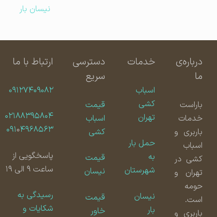
نیسان بار
درباره‌ی
خدمات
دسترسی
ارتباط با ما
ما
سریع
اسباب
۰۹۱۲۷۴۰۹۰۸۲
کشی
باراست
قیمت
۰۲۱۸۸۳۹۵۸۰۴
تهران
خدمات
اسباب
۰۹۱
۰
۴۹۶۸۵۶۳
باربری و
کشی
حمل بار
اسباب
پاسخگویی از
به
قیمت
کشی در
ساعت ۹ الی ۱۹
شهرستان
نیسان
تهران و
حومه
رسیدگی به
نیسان
قیمت
است.
شکایات و
بار
خاور
باربری و