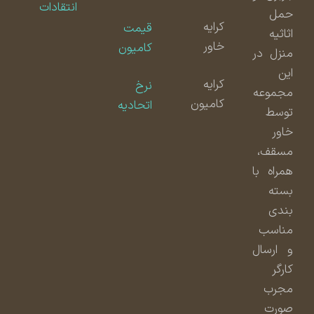
انتقادات
حمل
کرایه
قیمت
اثاثیه
خاور
کامیون
منزل در
این
کرایه
نرخ
مجموعه
کامیون
اتحادیه
توسط
خاور
مسقف،
همراه با
بسته
بندی
مناسب
و ارسال
کارگر
مجرب
صورت