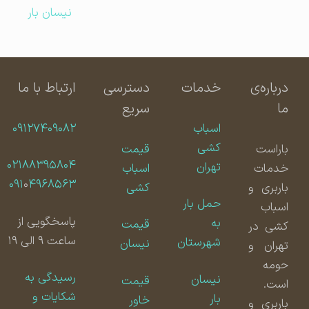
نیسان بار
درباره‌ی
خدمات
دسترسی
ارتباط با ما
ما
سریع
اسباب
۰۹۱۲۷۴۰۹۰۸۲
کشی
باراست
قیمت
۰۲۱۸۸۳۹۵۸۰۴
تهران
خدمات
اسباب
۰۹۱
۰
۴۹۶۸۵۶۳
باربری و
کشی
حمل بار
اسباب
پاسخگویی از
به
قیمت
کشی در
ساعت ۹ الی ۱۹
شهرستان
نیسان
تهران و
حومه
رسیدگی به
نیسان
قیمت
است.
شکایات و
بار
خاور
باربری و