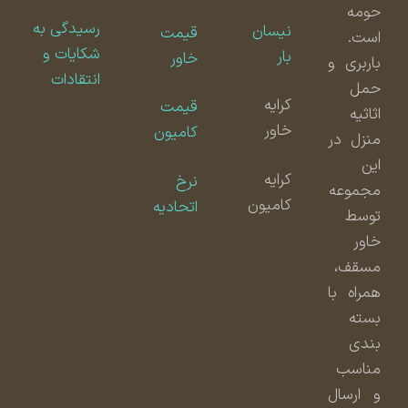
حومه
رسیدگی به
نیسان
قیمت
است.
شکایات و
بار
خاور
باربری و
انتقادات
حمل
کرایه
قیمت
اثاثیه
خاور
کامیون
منزل در
این
کرایه
نرخ
مجموعه
کامیون
اتحادیه
توسط
خاور
مسقف،
همراه با
بسته
بندی
مناسب
و ارسال