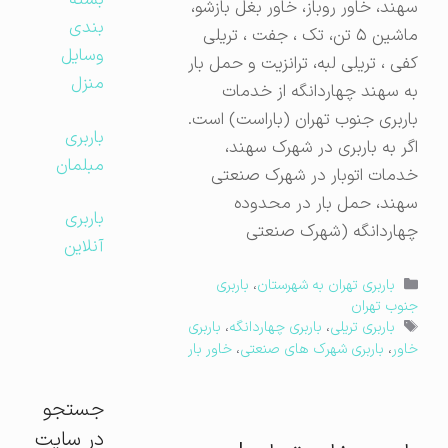
بسته
سهند، خاور روباز، خاور بغل بازشو،
بندی
ماشین ۵ تن، تک ، جفت ، تریلی
وسایل
کفی ، تریلی لبه، ترانزیت و حمل بار
منزل
به سهند چهاردانگه از خدمات
باربری جنوب تهران (باراست) است.
باربری
اگر به باربری در شهرک سهند،
مبلمان
خدمات اتوبار در شهرک صنعتی
سهند، حمل بار در محدوده
باربری
چهاردانگه (شهرک صنعتی
آنلاین
دسته‌ها
باربری تهران به شهرستان
،
باربری
جنوب تهران
برچسب‌ها
باربری تریلی
،
باربری چهاردانگه
،
باربری
خاور
،
باربری شهرک های صنعتی
،
خاور بار
جستجو
در سایت