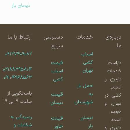
نیسان بار
درباره‌ی
خدمات
دسترسی
ارتباط با ما
ما
سریع
اسباب
۰۹۱۲۷۴۰۹۰۸۲
کشی
باراست
قیمت
۰۲۱۸۸۳۹۵۸۰۴
تهران
خدمات
اسباب
۰۹۱
۰
۴۹۶۸۵۶۳
باربری و
کشی
حمل بار
اسباب
پاسخگویی از
به
قیمت
کشی در
ساعت ۹ الی ۱۹
شهرستان
نیسان
تهران و
حومه
رسیدگی به
نیسان
قیمت
است.
شکایات و
بار
خاور
باربری و