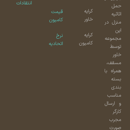
انتقادات
حمل
کرایه
قیمت
اثاثیه
خاور
کامیون
منزل در
این
کرایه
نرخ
مجموعه
کامیون
اتحادیه
توسط
خاور
مسقف،
همراه با
بسته
بندی
مناسب
و ارسال
کارگر
مجرب
صورت