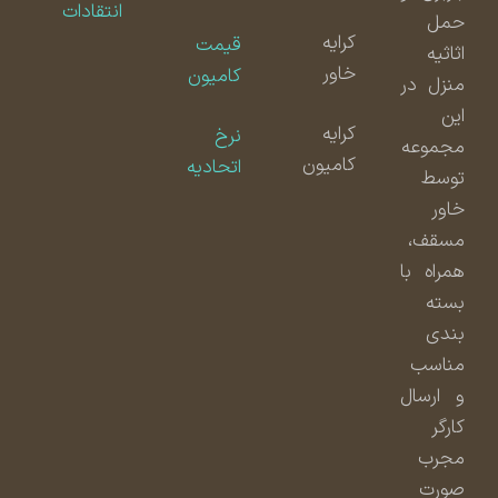
انتقادات
حمل
کرایه
قیمت
اثاثیه
خاور
کامیون
منزل در
این
کرایه
نرخ
مجموعه
کامیون
اتحادیه
توسط
خاور
مسقف،
همراه با
بسته
بندی
مناسب
و ارسال
کارگر
مجرب
صورت