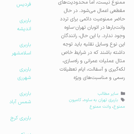
ممنوع نیست، اما محدودیت‌های
فردیس
مقطعی اعمال می‌شود. در حال
حاضر ممنوعیت دائمی برای تردد
باربری
وانت‌بارها در اتوبان تهران-ساوه
اندیشه
وجود ندارد. با این حال، رانندگان
این نوع وسایل نقلیه باید توجه
باربری
داشته باشند که در شرایط خاص
اسلامشهر
مثال عملیات عمرانی و راه‌سازی،
باربری
لکه‌گیری و آسفالت، ایام تعطیلات
شهرری
رسمی و مناسبت‌های ویژه
باربری
دسته‌ها
سایر مطالب
برچسب‌ها
باربری تهران به ساوه
،
کامیون
شمس آباد
ممنوع
،
وانت ممنوع
باربری کرج