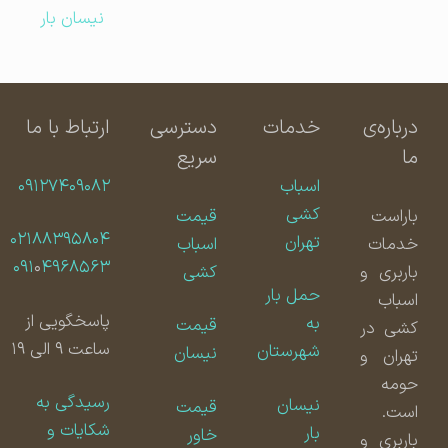
نیسان بار
درباره‌ی
خدمات
دسترسی
ارتباط با ما
ما
سریع
اسباب
۰۹۱۲۷۴۰۹۰۸۲
کشی
باراست
قیمت
۰۲۱۸۸۳۹۵۸۰۴
تهران
خدمات
اسباب
۰۹۱
۰
۴۹۶۸۵۶۳
باربری و
کشی
حمل بار
اسباب
پاسخگویی از
به
قیمت
کشی در
ساعت ۹ الی ۱۹
شهرستان
نیسان
تهران و
حومه
رسیدگی به
نیسان
قیمت
است.
شکایات و
بار
خاور
باربری و