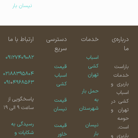
نیسان بار
درباره‌ی
خدمات
دسترسی
ارتباط با ما
ما
سریع
اسباب
۰۹۱۲۷۴۰۹۰۸۲
کشی
باراست
قیمت
۰۲۱۸۸۳۹۵۸۰۴
تهران
خدمات
اسباب
۰۹۱
۰
۴۹۶۸۵۶۳
باربری و
کشی
حمل بار
اسباب
پاسخگویی از
به
قیمت
کشی در
ساعت ۹ الی ۱۹
شهرستان
نیسان
تهران و
حومه
رسیدگی به
نیسان
قیمت
است.
شکایات و
بار
خاور
باربری و