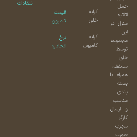
انتقادات
حمل
کرایه
قیمت
اثاثیه
خاور
کامیون
منزل در
این
کرایه
نرخ
مجموعه
کامیون
اتحادیه
توسط
خاور
مسقف،
همراه با
بسته
بندی
مناسب
و ارسال
کارگر
مجرب
صورت