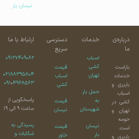
نیسان بار
درباره‌ی
خدمات
دسترسی
ارتباط با ما
ما
سریع
اسباب
۰۹۱۲۷۴۰۹۰۸۲
کشی
باراست
قیمت
۰۲۱۸۸۳۹۵۸۰۴
تهران
خدمات
اسباب
۰۹۱
۰
۴۹۶۸۵۶۳
باربری و
کشی
حمل بار
اسباب
پاسخگویی از
به
قیمت
کشی در
ساعت ۹ الی ۱۹
شهرستان
نیسان
تهران و
حومه
رسیدگی به
نیسان
قیمت
است.
شکایات و
بار
خاور
باربری و