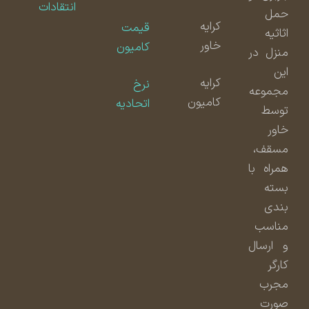
انتقادات
حمل
کرایه
قیمت
اثاثیه
خاور
کامیون
منزل در
این
کرایه
نرخ
مجموعه
کامیون
اتحادیه
توسط
خاور
مسقف،
همراه با
بسته
بندی
مناسب
و ارسال
کارگر
مجرب
صورت