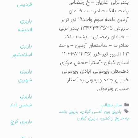
بندرانزلی- غازیان – خ رمضانی
فردیس
پشت بانک صادرات ساختمان
آرمین طبقه سوم واحد۱۹ نور ترابر
باربری
سروش ۱۳۴۴۴۴۳۵۳۵ بندر انزلی
اندیشه
– خیابان رمضانی – پشت بانک
صادرات – ساختمان آرمین – واحد
باربری
۲۳ آلتین تیر خزر ۱۳۴۴۸۳۲۳۵۱
اسلامشهر
استان گیلان -آستارا -بخش مرکزی
باربری
دهستان ویرمونی آبادی ویرمونی
شهرری
خیابان جاده ویرمونی به آستارا
خیابان ویرمونی
باربری
شمس آباد
دسته‌ها
سایر مطالب
برچسب‌ها
باربری بین المللی گیلان
،
باربری رشت
به خارج از کشور
،
باربری گیلان
باربری کرج