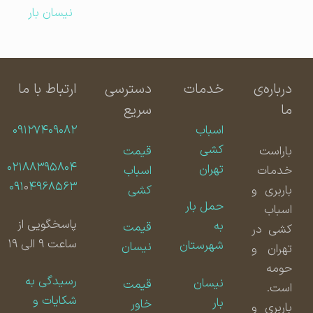
نیسان بار
درباره‌ی
خدمات
دسترسی
ارتباط با ما
ما
سریع
اسباب
۰۹۱۲۷۴۰۹۰۸۲
کشی
باراست
قیمت
۰۲۱۸۸۳۹۵۸۰۴
تهران
خدمات
اسباب
۰۹۱
۰
۴۹۶۸۵۶۳
باربری و
کشی
حمل بار
اسباب
پاسخگویی از
به
قیمت
کشی در
ساعت ۹ الی ۱۹
شهرستان
نیسان
تهران و
حومه
رسیدگی به
نیسان
قیمت
است.
شکایات و
بار
خاور
باربری و