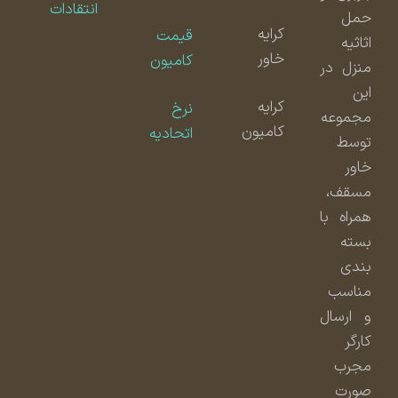
انتقادات
حمل
کرایه
قیمت
اثاثیه
خاور
کامیون
منزل در
این
کرایه
نرخ
مجموعه
کامیون
اتحادیه
توسط
خاور
مسقف،
همراه با
بسته
بندی
مناسب
و ارسال
کارگر
مجرب
صورت