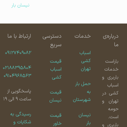
نیسان بار
درباره‌ی
خدمات
دسترسی
ارتباط با ما
ما
سریع
اسباب
۰۹۱۲۷۴۰۹۰۸۲
کشی
باراست
قیمت
۰۲۱۸۸۳۹۵۸۰۴
تهران
خدمات
اسباب
۰۹۱
۰
۴۹۶۸۵۶۳
باربری و
کشی
حمل بار
اسباب
پاسخگویی از
به
قیمت
کشی در
ساعت ۹ الی ۱۹
شهرستان
نیسان
تهران و
حومه
رسیدگی به
نیسان
قیمت
است.
شکایات و
بار
خاور
باربری و