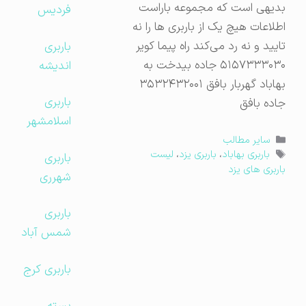
بدیهی است که مجموعه باراست
فردیس
اطلاعات هیچ یک از باربری ها را نه
تایید و نه رد می‌کند راه پیما کویر
باربری
۵۱۵۷۳۳۳۰۳۰ جاده بیدخت به
اندیشه
بهاباد گهربار بافق ۳۵۳۲۴۳۲۰۰۱
باربری
جاده بافق
اسلامشهر
دسته‌ها
سایر مطالب
برچسب‌ها
باربری بهاباد
،
باربری یزد
،
لیست
باربری
باربری های یزد
شهرری
باربری
شمس آباد
باربری کرج