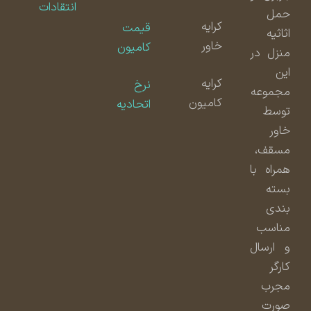
انتقادات
حمل
کرایه
قیمت
اثاثیه
خاور
کامیون
منزل در
این
کرایه
نرخ
مجموعه
کامیون
اتحادیه
توسط
خاور
مسقف،
همراه با
بسته
بندی
مناسب
و ارسال
کارگر
مجرب
صورت