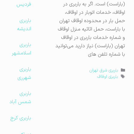
(باراست) است. اگر به باربری در
فردیس
اوقاف، خدمات اتوبار در اوقاف،
باربری
حمل بار در محدوده اوقاف تهران
اندیشه
با باراست، حمل اثاثیه منزل اوقاف
و شماره خدمات باربری در اوقاف
باربری
تهران (باراست) نیاز دارید می‌توانید
اسلامشهر
با شماره تلفن های
باربری
دسته‌ها
باربری شرق تهران
برچسب‌ها
شهرری
باربری اوقاف
باربری
شمس آباد
باربری کرج