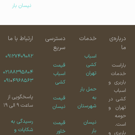
نیسان بار
درباره‌ی
خدمات
دسترسی
ارتباط با ما
ما
سریع
اسباب
۰۹۱۲۷۴۰۹۰۸۲
کشی
باراست
قیمت
۰۲۱۸۸۳۹۵۸۰۴
تهران
خدمات
اسباب
۰۹۱
۰
۴۹۶۸۵۶۳
باربری و
کشی
حمل بار
اسباب
پاسخگویی از
به
قیمت
کشی در
ساعت ۹ الی ۱۹
شهرستان
نیسان
تهران و
حومه
رسیدگی به
نیسان
قیمت
است.
شکایات و
بار
خاور
باربری و