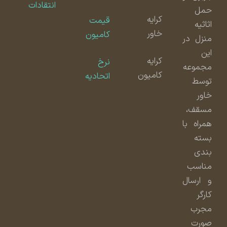
انتقادات
حمل
کرایه
قیمت
اثاثیه
خاور
کامیون
منزل در
این
کرایه
نرخ
مجموعه
کامیون
اتحادیه
توسط
خاور
مسقف،
همراه با
بسته
بندی
مناسب
و ارسال
کارگر
مجرب
صورت