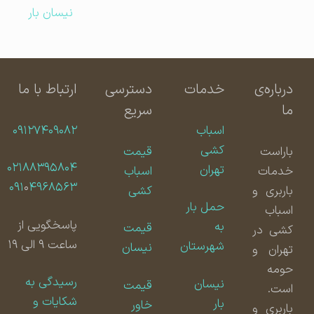
نیسان بار
درباره‌ی
خدمات
دسترسی
ارتباط با ما
ما
سریع
اسباب
۰۹۱۲۷۴۰۹۰۸۲
کشی
باراست
قیمت
۰۲۱۸۸۳۹۵۸۰۴
تهران
خدمات
اسباب
۰۹۱
۰
۴۹۶۸۵۶۳
باربری و
کشی
حمل بار
اسباب
پاسخگویی از
به
قیمت
کشی در
ساعت ۹ الی ۱۹
شهرستان
نیسان
تهران و
حومه
رسیدگی به
نیسان
قیمت
است.
شکایات و
بار
خاور
باربری و