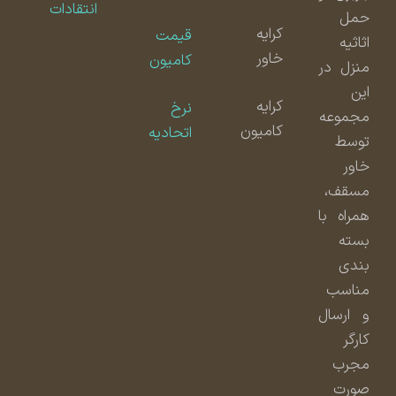
انتقادات
حمل
کرایه
قیمت
اثاثیه
خاور
کامیون
منزل در
این
کرایه
نرخ
مجموعه
کامیون
اتحادیه
توسط
خاور
مسقف،
همراه با
بسته
بندی
مناسب
و ارسال
کارگر
مجرب
صورت