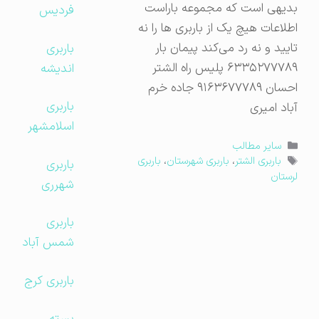
بدیهی است که مجموعه باراست
فردیس
اطلاعات هیچ یک از باربری ها را نه
تایید و نه رد می‌کند پیمان بار
باربری
۶۳۳۵۲۷۷۷۸۹ پلیس راه الشتر
اندیشه
احسان ۹۱۶۳۶۷۷۷۸۹ جاده خرم
باربری
آباد امیری
اسلامشهر
دسته‌ها
سایر مطالب
برچسب‌ها
باربری الشتر
،
باربری شهرستان
،
باربری
باربری
لرستان
شهرری
باربری
شمس آباد
باربری کرج