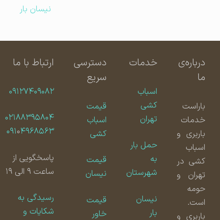
نیسان بار
درباره‌ی
خدمات
دسترسی
ارتباط با ما
ما
سریع
اسباب
۰۹۱۲۷۴۰۹۰۸۲
کشی
باراست
قیمت
۰۲۱۸۸۳۹۵۸۰۴
تهران
خدمات
اسباب
۰۹۱
۰
۴۹۶۸۵۶۳
باربری و
کشی
حمل بار
اسباب
پاسخگویی از
به
قیمت
کشی در
ساعت ۹ الی ۱۹
شهرستان
نیسان
تهران و
حومه
رسیدگی به
نیسان
قیمت
است.
شکایات و
بار
خاور
باربری و