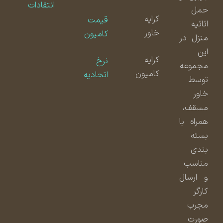
انتقادات
حمل
کرایه
قیمت
اثاثیه
خاور
کامیون
منزل در
این
کرایه
نرخ
مجموعه
کامیون
اتحادیه
توسط
خاور
مسقف،
همراه با
بسته
بندی
مناسب
و ارسال
کارگر
مجرب
صورت