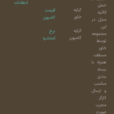
انتقادات
حمل
کرایه
قیمت
اثاثیه
خاور
کامیون
منزل در
این
کرایه
نرخ
مجموعه
کامیون
اتحادیه
توسط
خاور
مسقف،
همراه با
بسته
بندی
مناسب
و ارسال
کارگر
مجرب
صورت