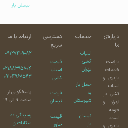
نیسان بار
درباره‌ی
خدمات
دسترسی
ارتباط با ما
ما
سریع
اسباب
۰۹۱۲۷۴۰۹۰۸۲
کشی
باراست
قیمت
۰۲۱۸۸۳۹۵۸۰۴
تهران
خدمات
اسباب
۰۹۱
۰
۴۹۶۸۵۶۳
باربری و
کشی
حمل بار
اسباب
پاسخگویی از
به
قیمت
کشی در
ساعت ۹ الی ۱۹
شهرستان
نیسان
تهران و
حومه
رسیدگی به
نیسان
قیمت
است.
شکایات و
بار
خاور
باربری و