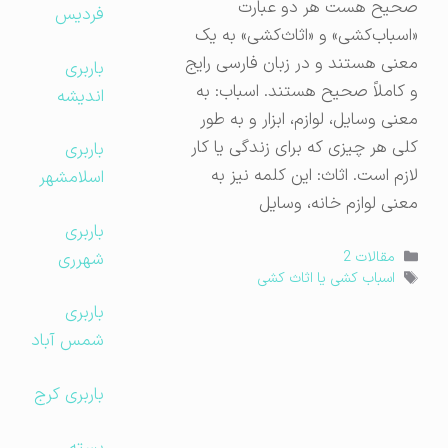
صحیح هست هر دو عبارت
فردیس
«اسباب‌کشی» و «اثاث‌کشی» به یک
معنی هستند و در زبان فارسی رایج
باربری
و کاملاً صحیح هستند. اسباب: به
اندیشه
معنی وسایل، لوازم، ابزار و به طور
کلی هر چیزی که برای زندگی یا کار
باربری
لازم است. اثاث: این کلمه نیز به
اسلامشهر
معنی لوازم خانه، وسایل
باربری
دسته‌ها
شهرری
مقالات 2
برچسب‌ها
اسباب کشی یا اثاث کشی
باربری
شمس آباد
باربری کرج