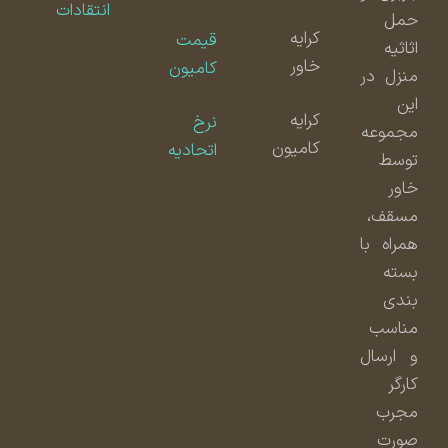
انتقادات
حمل
کرایه
قیمت
اثاثیه
خاور
کامیون
منزل در
این
کرایه
نرخ
مجموعه
کامیون
اتحادیه
توسط
خاور
مسقف،
همراه با
بسته
بندی
مناسب
و ارسال
کارگر
مجرب
صورت