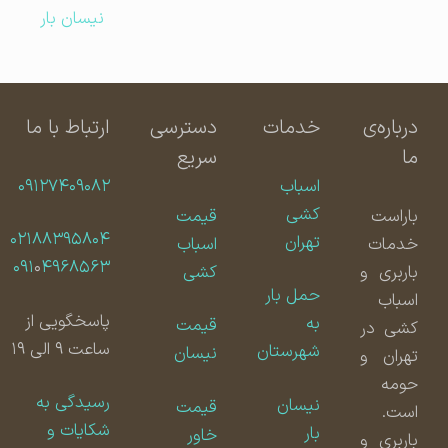
نیسان بار
درباره‌ی
خدمات
دسترسی
ارتباط با ما
ما
سریع
اسباب
۰۹۱۲۷۴۰۹۰۸۲
کشی
باراست
قیمت
۰۲۱۸۸۳۹۵۸۰۴
تهران
خدمات
اسباب
۰۹۱
۰
۴۹۶۸۵۶۳
باربری و
کشی
حمل بار
اسباب
پاسخگویی از
به
قیمت
کشی در
ساعت ۹ الی ۱۹
شهرستان
نیسان
تهران و
حومه
رسیدگی به
نیسان
قیمت
است.
شکایات و
بار
خاور
باربری و