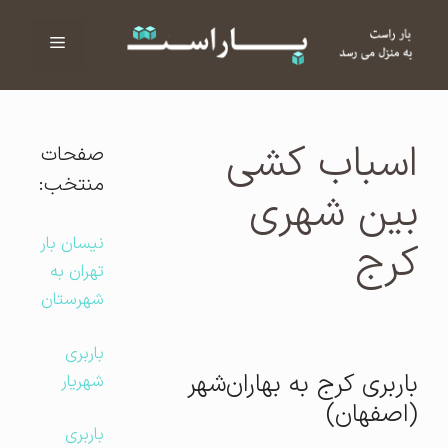
فهرست
ا
اسباب کشی
صفحات
منتخب:
بین شهری
نیسان بار
کرج
تهران به
شهرستان
باربری
باربری کرج به بهاران‌شهر
شهریار
(اصفهان)
باربری