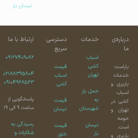
نیسان بار
درباره‌ی
خدمات
دسترسی
ارتباط با ما
ما
سریع
اسباب
۰۹۱۲۷۴۰۹۰۸۲
کشی
باراست
قیمت
۰۲۱۸۸۳۹۵۸۰۴
تهران
خدمات
اسباب
۰۹۱
۰
۴۹۶۸۵۶۳
باربری و
کشی
حمل بار
اسباب
پاسخگویی از
به
قیمت
کشی در
ساعت ۹ الی ۱۹
شهرستان
نیسان
تهران و
حومه
رسیدگی به
نیسان
قیمت
است.
شکایات و
بار
خاور
باربری و