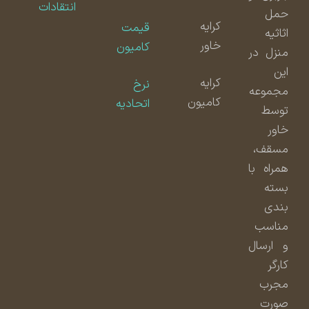
انتقادات
حمل
کرایه
قیمت
اثاثیه
خاور
کامیون
منزل در
این
کرایه
نرخ
مجموعه
کامیون
اتحادیه
توسط
خاور
مسقف،
همراه با
بسته
بندی
مناسب
و ارسال
کارگر
مجرب
صورت