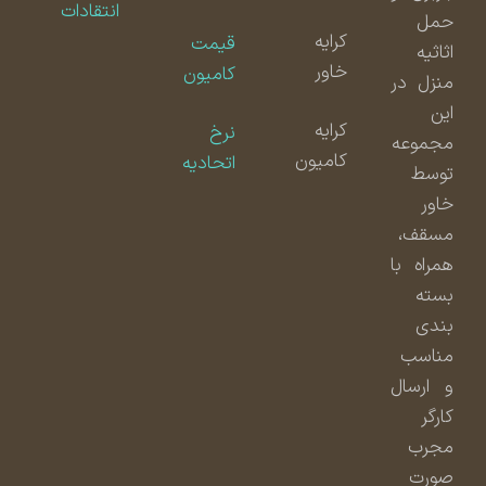
انتقادات
حمل
کرایه
قیمت
اثاثیه
خاور
کامیون
منزل در
این
کرایه
نرخ
مجموعه
کامیون
اتحادیه
توسط
خاور
مسقف،
همراه با
بسته
بندی
مناسب
و ارسال
کارگر
مجرب
صورت