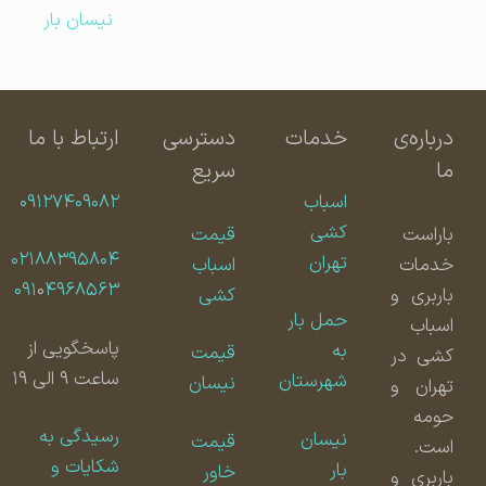
نیسان بار
درباره‌ی
خدمات
دسترسی
ارتباط با ما
ما
سریع
اسباب
۰۹۱۲۷۴۰۹۰۸۲
کشی
باراست
قیمت
۰۲۱۸۸۳۹۵۸۰۴
تهران
خدمات
اسباب
۰۹۱
۰
۴۹۶۸۵۶۳
باربری و
کشی
حمل بار
اسباب
پاسخگویی از
به
قیمت
کشی در
ساعت ۹ الی ۱۹
شهرستان
نیسان
تهران و
حومه
رسیدگی به
نیسان
قیمت
است.
شکایات و
بار
خاور
باربری و