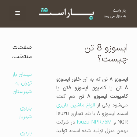
فهرست
ا
ایسوزو 8 تن
صفحات
منتخب:
چیست؟
نیسان بار
یسوزو ۸ تن
که به آن
خاور ایسوزو
تهران به
 تن
یا
کامیون ایسوزو ۸تن
یا
شهرستان
امیونت ایسوزو ۸ تن
هم گفته
ی‌شود یکی از
انواع ماشین باربری
باربری
است. ایسوزو ۸ با نام تجاری Isuzu
شهریار
NQ و
Isuzu NPR75M
در شرکت
بهمن‌ دیزل تولید شده است. تولید
باربری