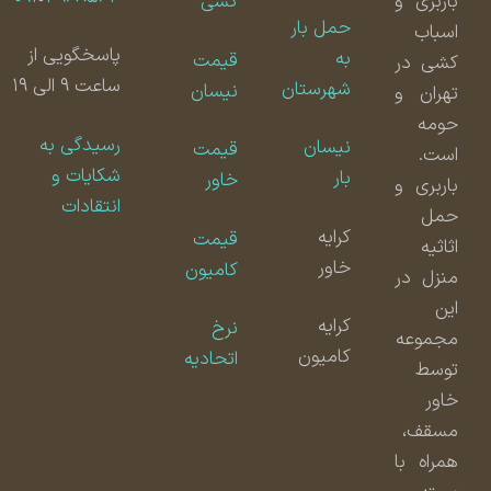
باربری و
کشی
حمل بار
اسباب
پاسخگویی از
به
قیمت
کشی در
ساعت ۹ الی ۱۹
شهرستان
نیسان
تهران و
حومه
رسیدگی به
نیسان
قیمت
است.
شکایات و
بار
خاور
باربری و
انتقادات
حمل
کرایه
قیمت
اثاثیه
خاور
کامیون
منزل در
این
کرایه
نرخ
مجموعه
کامیون
اتحادیه
توسط
خاور
مسقف،
همراه با