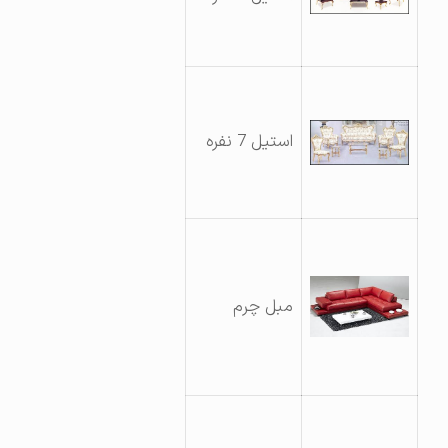
استیل 7 نفره
مبل چرم