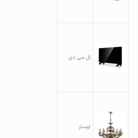
ال سی دی
لوستر