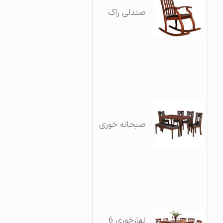
صندلی راک
صبحانه خوری
نهارخوری 6