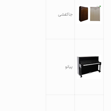
جاکفشی
پیانو