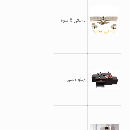
راحتي 8 نفره
جلو مبلی