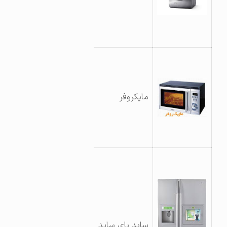
مایکروفر
ساید بای ساید