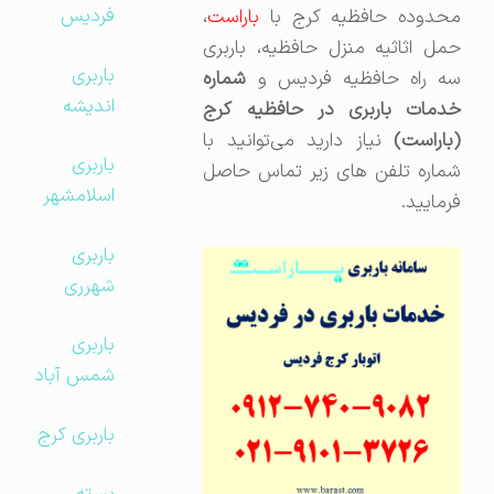
فردیس
محدوده حافظیه کرج با
باراست
،
حمل اثاثیه منزل حافظیه، باربری
باربری
سه راه حافظیه فردیس و
شماره
اندیشه
خدمات باربری در حافظیه کرج
(باراست)
نیاز دارید می‌توانید با
باربری
شماره تلفن های زیر تماس حاصل
اسلامشهر
فرمایید.
باربری
شهرری
باربری
شمس آباد
باربری کرج