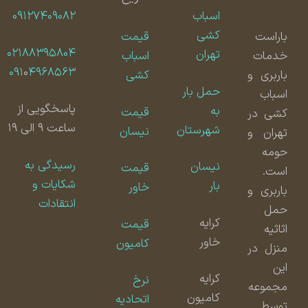
اسباب
۰۹۱۲۷۴۰۹۰۸۲
کشی
باراست
قیمت
۰۲۱۸۸۳۹۵۸۰۴
تهران
خدمات
اسباب
۰۹۱
۰
۴۹۶۸۵۶۳
باربری و
کشی
حمل بار
اسباب
پاسخگویی از
به
قیمت
کشی در
ساعت ۹ الی ۱۹
شهرستان
نیسان
تهران و
حومه
رسیدگی به
نیسان
قیمت
است.
شکایات و
بار
خاور
باربری و
انتقادات
حمل
کرایه
قیمت
اثاثیه
خاور
کامیون
منزل در
این
کرایه
نرخ
مجموعه
کامیون
اتحادیه
توسط