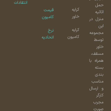
انتقادات
حمل
کرایه
قیمت
اثاثیه
خاور
کامیون
منزل در
این
کرایه
نرخ
مجموعه
کامیون
اتحادیه
توسط
خاور
مسقف،
همراه با
بسته
بندی
مناسب
و ارسال
کارگر
مجرب
صورت