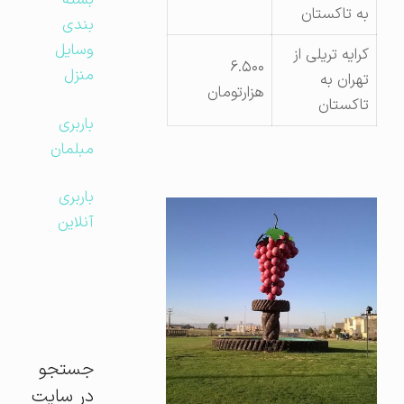
بسته
به تاکستان
بندی
وسایل
کرایه تریلی از
۶.۵۰۰
منزل
تهران به
هزارتومان
تاکستان
باربری
مبلمان
باربری
آنلاین
جستجو
در سایت