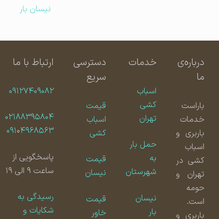
نیسان بار
درباره‌ی
خدمات
دسترسی
ارتباط با ما
ما
سریع
اسباب
۰۹۱۲۷۴۰۹۰۸۲
کشی
باراست
قیمت
۰۲۱۸۸۳۹۵۸۰۴
تهران
خدمات
اسباب
۰۹۱
۰
۴۹۶۸۵۶۳
باربری و
کشی
حمل بار
اسباب
پاسخگویی از
به
قیمت
کشی در
ساعت ۹ الی ۱۹
شهرستان
نیسان
تهران و
حومه
رسیدگی به
نیسان
قیمت
است.
شکایات و
بار
خاور
باربری و