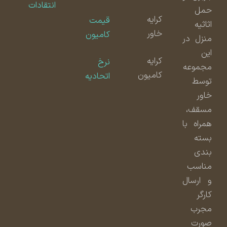
انتقادات
حمل
کرایه
قیمت
اثاثیه
خاور
کامیون
منزل در
این
کرایه
نرخ
مجموعه
کامیون
اتحادیه
توسط
خاور
مسقف،
همراه با
بسته
بندی
مناسب
و ارسال
کارگر
مجرب
صورت