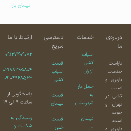
نیسان بار
درباره‌ی
خدمات
دسترسی
ارتباط با ما
ما
سریع
اسباب
۰۹۱۲۷۴۰۹۰۸۲
کشی
باراست
قیمت
۰۲۱۸۸۳۹۵۸۰۴
تهران
خدمات
اسباب
۰۹۱
۰
۴۹۶۸۵۶۳
باربری و
کشی
حمل بار
اسباب
پاسخگویی از
به
قیمت
کشی در
ساعت ۹ الی ۱۹
شهرستان
نیسان
تهران و
حومه
رسیدگی به
نیسان
قیمت
است.
شکایات و
بار
خاور
باربری و