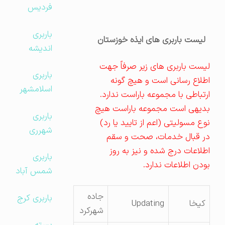
فردیس
باربری
لیست باربری های ایذه خوزستان
اندیشه
لیست باربری های زیر صرفاً جهت
باربری
اطلاع رسانی است و هیچ گونه
اسلامشهر
ارتباطی با مجموعه باراست ندارد.
بدیهی است مجموعه باراست هیچ
باربری
نوع مسولیتی (اعم از تایید یا رد)
شهرری
در قبال خدمات، صحت و سقم
اطلاعات درج شده و نیز به روز
باربری
بودن اطلاعات ندارد.
شمس آباد
جاده
باربری کرج
کیخا
Updating
شهرکرد