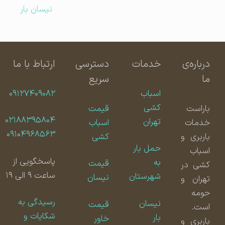
نیسان بار
درباره‌ی
خدمات
دسترسی
ارتباط با ما
ما
سریع
اسباب
۰۹۱۲۷۴۰۹۰۸۲
کشی
باراست
قیمت
۰۲۱۸۸۳۹۵۸۰۴
تهران
خدمات
اسباب
۰۹۱
۰
۴۹۶۸۵۶۳
باربری و
کشی
حمل بار
اسباب
پاسخگویی از
به
قیمت
کشی در
ساعت ۹ الی ۱۹
شهرستان
نیسان
تهران و
حومه
رسیدگی به
نیسان
قیمت
است.
شکایات و
بار
خاور
باربری و