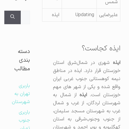
شمس
جستجوی
علیرضایی
Updating
ایذه
برای:
ایذه کجاست؟
دسته
بندی
ایذه
شهری در شمال‌شرق استان
مطالب
خوزستان قرار دارد. ایذه در مناطق
نیمه کوهستانی جنوب غربی ایران
باربری
واقع شده و یکی از شهر های مهم
تهران به
وزستان است.
ایذه
از شمال به
شهرستان
شهرستان لردگان، از غرب و شمال
غرب به شهرستان مسجد سلیمان،
باربری
از جنوب وجنوب‌شرقی به استان
جنوب
کهگلیویه و بویر احمد و شهرستان
تهران