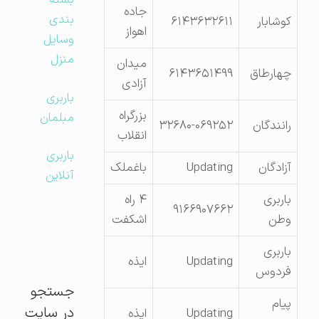
بسته
جاده
بندی
کوشابار
۶۱۴۳۶۳۲۶۱۱
اهواز
وسایل
منزل
میدان
چهارطاق
۶۱۴۳۶۵۱۴۹۹
آزادی
باربری
بزرگراه
مبلمان
رانندگان
۳۲۶۸۰-۰۶۹۲۵۲
انقلاب
باربری
آزادگان
Updating
باغملک
آنلاین
باربری
۴ راه
۹۱۶۶۹۰۷۶۶۲
وطن
اشکفت
باربری
Updating
ایذه
فردوس
جستجو
پیام
در سایت
Updating
ایذه