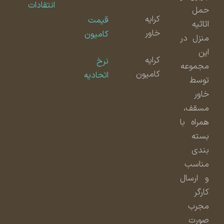
انتقادات
حمل
کرایه
قیمت
اثاثیه
خاور
کامیون
منزل در
این
کرایه
نرخ
مجموعه
کامیون
اتحادیه
توسط
خاور
مسقف،
همراه با
بسته
بندی
مناسب
و ارسال
کارگر
مجرب
صورت