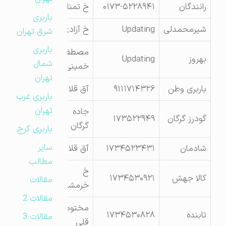
رانندگان
۰۱۷۳-۵۲۲۸۹۴۱
خ تمنالو
باربری
شیرمحمدلی
Updating
خ آزادی
شرق تهران
باربری
مصطفی
بهروز
Updating
شمال
خمینی
تهران
باربری وطن
۹۱۱۱۷۱۴۳۲۶
آق قلا
باربری غرب
تهران
جاده
گودرز گرگان
۱۷۳۵۲۲۹۴۹
گرگان
باربری کرج
سایر
شادمان
۱۷۳۴۵۲۳۴۳۱
آق قلا
مطالب
خ
کالا جهش
۱۷۳۴۵۳۰۹۲۱
مقالات
خرمشهر
مقالات 2
مختوم
تابنده
۱۷۳۴۵۳۰۸۲۸
مقالات 3
قلی