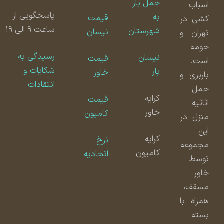
حمل بار
اسباب
پاسخگویی از
به
قیمت
کشی در
ساعت ۹ الی ۱۹
شهرستان
نیسان
تهران و
حومه
رسیدگی به
نیسان
قیمت
است.
شکایات و
بار
خاور
باربری و
انتقادات
حمل
کرایه
قیمت
اثاثیه
خاور
کامیون
منزل در
این
کرایه
نرخ
مجموعه
کامیون
اتحادیه
توسط
خاور
مسقف،
همراه با
بسته