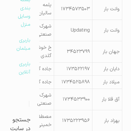
بسته
یلمه
بندی
وانت بار
۱۷۳۴۵۷۳۵۰۳
سالیان
وسایل
منزل
شهرک
وانت بار
Updating
صنعتی
باربری
خ خوش
مبلمان
جهان بار
۳۴۵۲۳۷۹۹
گلدی
باربری
دایان بار
۱۷۳۵۲۲۱۹۷
جاده گنبد
آنلاین
میلاد بار
۱۷۳۴۵۲۵۸۹۸
جاده گنبد
شهرک
آق قلا بار
۱۷۳۴۵۳۳۹۰۰
صنعتی
مصطفی
جستجو
بهزاد بار
۱۷۳۵۲۲۳۹۵۶
خمینی
در سایت