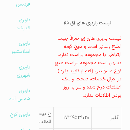
فردیس
باربری
لیست باربری های آق قلا
اندیشه
لیست باربری های زیر صرفاً جهت
باربری
اطلاع رسانی است و هیچ گونه
اسلامشهر
ارتباطی با مجموعه باراست ندارد.
بدیهی است مجموعه باراست هیچ
باربری
نوع مسولیتی (اعم از تایید یا رد)
شهرری
در قبال خدمات، صحت و سقم
اطلاعات درج شده و نیز به روز
باربری
بودن اطلاعات ندارد.
شمس آباد
خ بیت
باربری کرج
گلبار
۱۷۳۴۵۲۹۰۲۰
المقدس