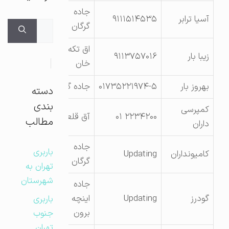
جاده
آسیا ترابر
۹۱۱۱۵۱۴۵۳۵
جستجوی
گرگان
برای:
اق تکه
زیبا بار
۹۱۱۳۷۵۷۰۱۶
خان
بهروز بار
۰۱۷۳۵۲۲۱۹۷۴-۵
جاده گنبد
دسته
بندی
کمپرسی
۲۲۳۴۲۰۰ ۰۱
آق قلعه
مطالب
داران
جاده
باربری
کامیونداران
Updating
گرگان
تهران به
شهرستان
جاده
گودرز
Updating
اینچه
باربری
برون
جنوب
تهران