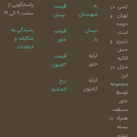
پاسخگویی از
به
قیمت
کشی در
ساعت ۹ الی ۱۹
شهرستان
نیسان
تهران و
حومه
رسیدگی به
نیسان
قیمت
است.
شکایات و
بار
خاور
باربری و
انتقادات
حمل
کرایه
قیمت
اثاثیه
خاور
کامیون
منزل در
این
کرایه
نرخ
مجموعه
کامیون
اتحادیه
توسط
خاور
مسقف،
همراه با
بسته
بندی