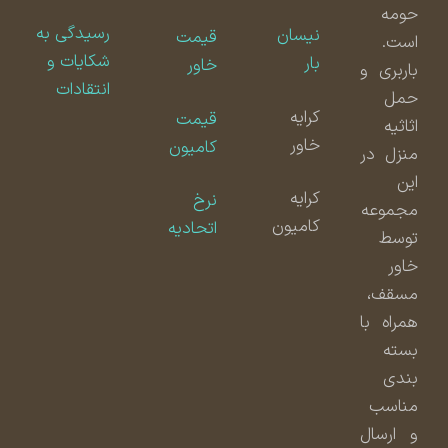
حومه
رسیدگی به
نیسان
قیمت
است.
شکایات و
بار
خاور
باربری و
انتقادات
حمل
کرایه
قیمت
اثاثیه
خاور
کامیون
منزل در
این
کرایه
نرخ
مجموعه
کامیون
اتحادیه
توسط
خاور
مسقف،
همراه با
بسته
بندی
مناسب
و ارسال