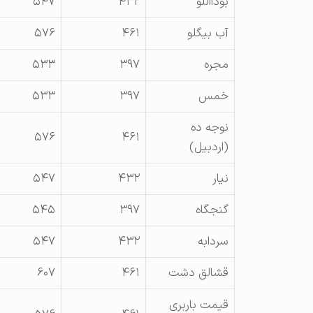
بودااللو
۴۳۲
۵۴۷
آب بيگلو
۴۶۱
۵۷۶
مجره
۳۹۷
۵۳۳
خمس
۳۹۷
۵۳۳
نوجه ده
۵۷۶
۴۶۱
(اردبيل)
نيار
۴۳۲
۵۴۷
گنجگاه
۳۹۷
۵۴۵
سردابه
۴۳۲
۵۴۷
قشالق دشت
۴۶۱
۶۰۷
قیمت باربری