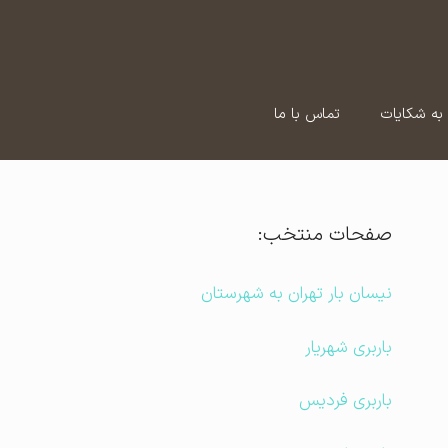
به شکایات
تماس با ما
صفحات منتخب:
نیسان بار تهران به شهرستان
باربری شهریار
باربری فردیس