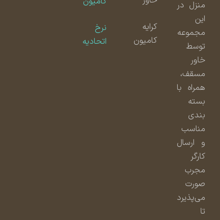
خاور
کامیون
منزل در
این
کرایه
نرخ
مجموعه
کامیون
اتحادیه
توسط
خاور
مسقف،
همراه با
بسته
بندی
مناسب
و ارسال
کارگر
مجرب
صورت
می‌پذیرد
تا