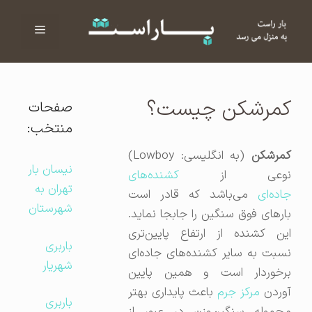
فهرست
ا
کمرشکن چیست؟
صفحات
منتخب:
کمرشکن
(به انگلیسی:
Lowboy
)
نیسان بار
نوعی از
کشنده‌های
تهران به
جاده‌ای
می‌باشد که قادر است
شهرستان
بارهای فوق سنگین را جابجا نماید.
این کشنده از ارتفاع پایین‌تری
باربری
نسبت به سایر کشنده‌های جاده‌ای
شهریار
برخوردار است و همین پایین
وردن
مرکز جرم
باعث پایداری بهتر
باربری