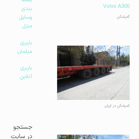
بسته
بندی
وسایل
کمرشکن
منزل
باربری
مبلمان
باربری
آنلاین
کمرشکن در ایران
جستجو
در سایت