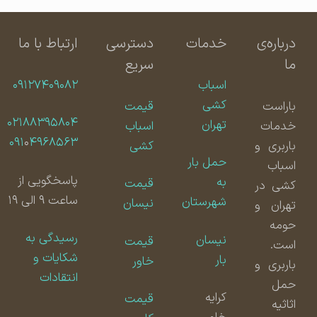
درباره‌ی
خدمات
دسترسی
ارتباط با ما
ما
سریع
اسباب
۰۹۱۲۷۴۰۹۰۸۲
کشی
باراست
قیمت
۰۲۱۸۸۳۹۵۸۰۴
تهران
خدمات
اسباب
۰۹۱
۰
۴۹۶۸۵۶۳
باربری و
کشی
حمل بار
اسباب
پاسخگویی از
به
قیمت
کشی در
ساعت ۹ الی ۱۹
شهرستان
نیسان
تهران و
حومه
رسیدگی به
نیسان
قیمت
است.
شکایات و
بار
خاور
باربری و
انتقادات
حمل
کرایه
قیمت
اثاثیه