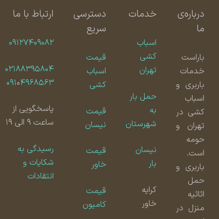
درباره‌ی
خدمات
دسترسی
ارتباط با ما
ما
سریع
اسباب
۰۹۱۲۷۴۰۹۰۸۲
کشی
باراست
قیمت
۰۲۱۸۸۳۹۵۸۰۴
تهران
خدمات
اسباب
۰۹۱
۰
۴۹۶۸۵۶۳
باربری و
کشی
حمل بار
اسباب
پاسخگویی از
به
قیمت
کشی در
ساعت ۹ الی ۱۹
شهرستان
نیسان
تهران و
حومه
رسیدگی به
نیسان
قیمت
است.
شکایات و
بار
خاور
باربری و
انتقادات
حمل
کرایه
قیمت
اثاثیه
خاور
کامیون
منزل در