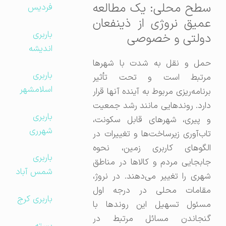
سطح محلی: یک مطالعه
فردیس
عمیق نروژی از ذینفعان
باربری
دولتی و خصوصی
اندیشه
حمل و نقل به شدت با شهرها
باربری
مرتبط است و تحت تأثیر
اسلامشهر
برنامه‌ریزی مربوط به آینده آنها قرار
دارد. روندهایی مانند رشد جمعیت
باربری
و پیری، شهرهای قابل سکونت،
شهرری
تاب‌آوری زیرساخت‌ها و تغییرات در
الگوهای کاربری زمین، نحوه
باربری
جابجایی مردم و کالاها در مناطق
شمس آباد
شهری را تغییر می‌دهند. در نروژ،
مقامات محلی در درجه اول
باربری کرج
مسئول تسهیل این روندها با
گنجاندن مسائل مرتبط در