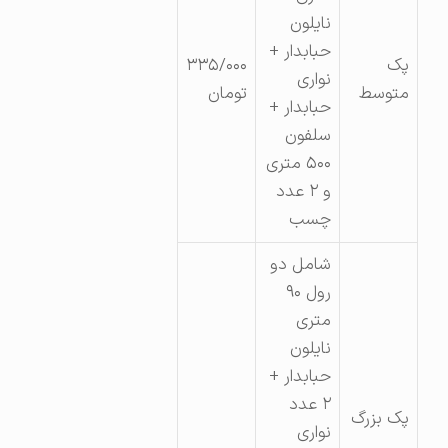
نایلون
حبابدار +
پک
۳۳۵/۰۰۰
نواری
متوسط
تومان
حبابدار +
سلفون
۵۰۰ متری
و ۲ عدد
چسب
شامل دو
رول ۹۰
متری
نایلون
حبابدار +
۲ عدد
پک بزرگ
نواری