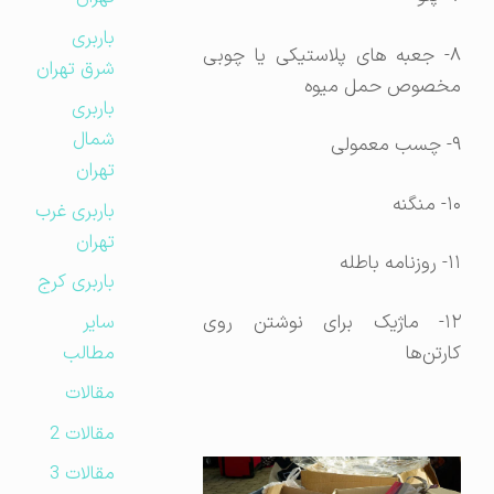
باربری
۸- جعبه های پلاستیکی یا چوبی
شرق تهران
مخصوص حمل میوه
باربری
شمال
۹- چسب معمولی
تهران
۱۰- منگنه
باربری غرب
تهران
۱۱- روزنامه باطله
باربری کرج
سایر
۱۲- ماژیک برای نوشتن روی
مطالب
کارتن‌ها
مقالات
مقالات 2
مقالات 3