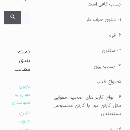
چسب کافی است.
جستجوی
۱- نایلون حباب دار
برای:
۲- فوم
۳- سلفون
دسته
بندی
۴- چسب پهن
مطالب
۵-انواع طناب
باربری
تهران به
۶- انواع کارتن‌های ضخیم مقوایی
شهرستان
مثل کارتن موز یا کارتن مخصوص
باربری
بسته‌بندی
جنوب
۷- پتو
تهران