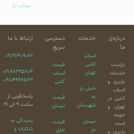
نیسان بار
درباره‌ی
خدمات
دسترسی
ارتباط با ما
ما
سریع
اسباب
۰۹۱۲۷۴۰۹۰۸۲
کشی
باراست
قیمت
۰۲۱۸۸۳۹۵۸۰۴
تهران
خدمات
اسباب
۰۹۱
۰
۴۹۶۸۵۶۳
باربری و
کشی
حمل بار
اسباب
پاسخگویی از
به
قیمت
کشی در
ساعت ۹ الی ۱۹
شهرستان
نیسان
تهران و
حومه
رسیدگی به
نیسان
قیمت
است.
شکایات و
بار
خاور
باربری و