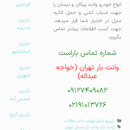
فردیس
انواع خودرو وانت پیکان و نیسان را
جهت اسباب کشی و حمل اثاثیه
باربری
منزل در اختیار شما قرار میدهد.
اندیشه
جهت کسب اطلاعات بیشتر تماس
بگیرید.
باربری
شماره تماس باراست
اسلامشهر
وانت بار تهران (خواجه
باربری
عبداله)
شهرری
۰۹۱۲۷۴۰۹۰۸۲
باربری
شمس آباد
۰۲۱۹۱۰۱۳۷۲۶
باربری کرج
دسته‌ها
باربری شرق تهران
،
سایر مطالب
برچسب‌ها
وانت بار
،
وانت بار شمال تهران