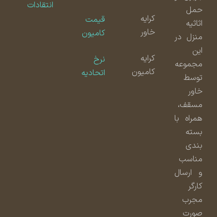
انتقادات
حمل
کرایه
قیمت
اثاثیه
خاور
کامیون
منزل در
این
کرایه
نرخ
مجموعه
کامیون
اتحادیه
توسط
خاور
مسقف،
همراه با
بسته
بندی
مناسب
و ارسال
کارگر
مجرب
صورت