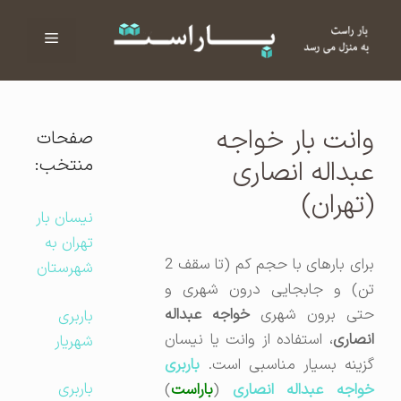
فهرست
ا
وانت بار خواجه
صفحات
منتخب:
عبداله انصاری
(تهران)
نیسان بار
تهران به
برای بارهای با حجم کم (تا سقف 2
شهرستان
تن) و جابجایی درون شهری و
تی برون شهری
خواجه عبداله
باربری
انصاری
، استفاده از وانت یا نیسان
شهریار
گزینه بسیار مناسبی است.
باربری
باربری
خواجه عبداله انصاری
(
باراست
)