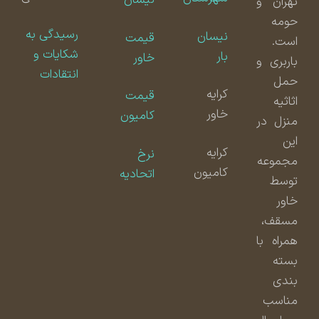
نیسان
تهران و
حومه
رسیدگی به
نیسان
قیمت
است.
شکایات و
بار
خاور
باربری و
انتقادات
حمل
کرایه
قیمت
اثاثیه
خاور
کامیون
منزل در
این
کرایه
نرخ
مجموعه
کامیون
اتحادیه
توسط
خاور
مسقف،
همراه با
بسته
بندی
مناسب