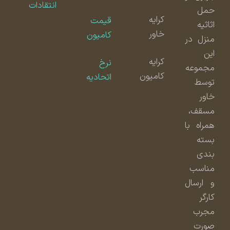
انتقادات
حمل
کرایه
قیمت
اثاثیه
خاور
کامیون
منزل در
این
کرایه
نرخ
مجموعه
کامیون
اتحادیه
توسط
خاور
مسقف،
همراه با
بسته
بندی
مناسب
و ارسال
کارگر
مجرب
صورت