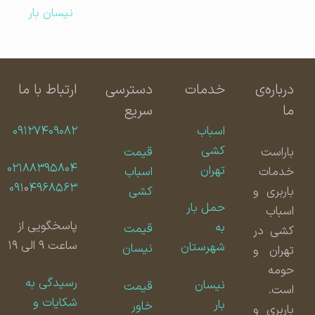
نیسان بار
درباره‌ی
خدمات
دسترسی
ارتباط با ما
ما
سریع
اسباب
۰۹۱۲۷۴۰۹۰۸۲
کشی
باراست
قیمت
۰۲۱۸۸۳۹۵۸۰۴
تهران
خدمات
اسباب
۰۹۱
۰
۴۹۶۸۵۶۳
باربری و
کشی
حمل بار
اسباب
پاسخگویی از
به
قیمت
کشی در
ساعت ۹ الی ۱۹
شهرستان
نیسان
تهران و
حومه
رسیدگی به
نیسان
قیمت
است.
شکایات و
بار
خاور
باربری و