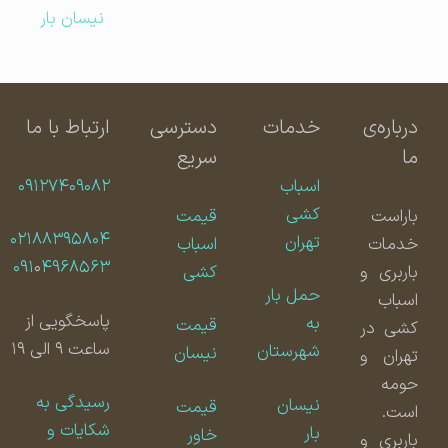
نیسان بار
درباره‌ی
خدمات
دسترسی
ارتباط با ما
ما
سریع
اسباب
۰۹۱۲۷۴۰۹۰۸۲
کشی
باراست
قیمت
۰۲۱۸۸۳۹۵۸۰۴
تهران
خدمات
اسباب
۰۹۱
۰
۴۹۶۸۵۶۳
باربری و
کشی
حمل بار
اسباب
پاسخگویی از
به
قیمت
کشی در
ساعت ۹ الی ۱۹
شهرستان
نیسان
تهران و
حومه
رسیدگی به
نیسان
قیمت
است.
شکایات و
بار
خاور
باربری و