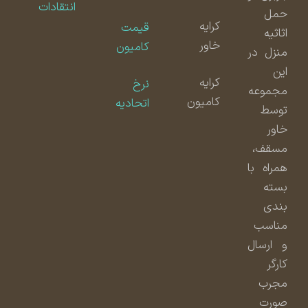
انتقادات
حمل
کرایه
قیمت
اثاثیه
خاور
کامیون
منزل در
این
کرایه
نرخ
مجموعه
کامیون
اتحادیه
توسط
خاور
مسقف،
همراه با
بسته
بندی
مناسب
و ارسال
کارگر
مجرب
صورت