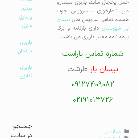
بسته
حمل یخچال ساید، باربری مبلمان،
بندی
میز ناهارخوری ، سرویس چوب
وسایل
هست. تمامی سرویس های
نیسان
منزل
ار شهرستان
دارای بارنامه و برگ
بیمه نامه معتبر باربری می باشد.
باربری
مبلمان
شماره تماس باراست
نیسان بار
طرشت
باربری
آنلاین
۰۹۱۲۷۴۰۹۰۸۲
۰۲۱۹۱۰۱۳۷۲۶
جستجو
دسته‌ها
نیسان بار
در سایت
برچسب‌ها