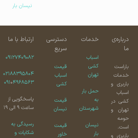
نیسان بار
درباره‌ی
خدمات
دسترسی
ارتباط با ما
ما
سریع
اسباب
۰۹۱۲۷۴۰۹۰۸۲
کشی
باراست
قیمت
۰۲۱۸۸۳۹۵۸۰۴
تهران
خدمات
اسباب
۰۹۱
۰
۴۹۶۸۵۶۳
باربری و
کشی
حمل بار
اسباب
پاسخگویی از
به
قیمت
کشی در
ساعت ۹ الی ۱۹
شهرستان
نیسان
تهران و
حومه
رسیدگی به
نیسان
قیمت
است.
شکایات و
بار
خاور
باربری و