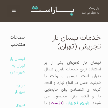
فهرست
ا
خدمات نیسان بار
صفحات
منتخب:
تجریش (تهران)
نیسان بار
یسان بار تجریش
یکی از پر
تهران به
استفاده ترین خدمات باربری شمال
شهرستان
تهران است. نیسان و وانت با
قابلیت حمل بار انواع لوازم و اثاث،
باربری
گزینه ای اقتصادی برای جابجایی
شهریار
بار و اثاثیه منزل محسوب می
وند.
باربری تجریش
(
باراست
) با
باربری