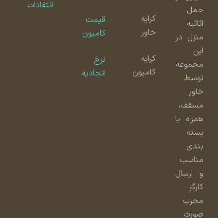
انتقادات
حمل
کرایه
قیمت
اثاثیه
خاور
کامیون
منزل در
این
کرایه
نرخ
مجموعه
کامیون
اتحادیه
توسط
خاور
مسقف،
همراه با
بسته
بندی
مناسب
و ارسال
کارگر
مجرب
صورت