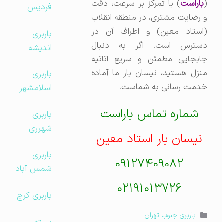
(
باراست
) با تمرکز بر سرعت، دقت
فردیس
و رضایت مشتری، در منطقه انقلاب
(استاد معین) و اطراف آن در
باربری
دسترس است. اگر به دنبال
اندیشه
جابجایی مطمئن و سریع اثاثیه
منزل هستید، نیسان بار ما آماده
باربری
خدمت رسانی به شماست.
اسلامشهر
شماره تماس باراست
باربری
شهرری
نیسان بار استاد معین
باربری
۰۹۱۲۷۴۰۹۰۸۲
شمس آباد
۰۲۱۹۱۰۱۳۷۲۶
باربری کرج
دسته‌ها
باربری جنوب تهران