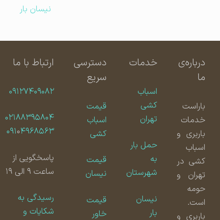
نیسان بار
درباره‌ی
خدمات
دسترسی
ارتباط با ما
ما
سریع
اسباب
۰۹۱۲۷۴۰۹۰۸۲
کشی
باراست
قیمت
۰۲۱۸۸۳۹۵۸۰۴
تهران
خدمات
اسباب
۰۹۱
۰
۴۹۶۸۵۶۳
باربری و
کشی
حمل بار
اسباب
پاسخگویی از
به
قیمت
کشی در
ساعت ۹ الی ۱۹
شهرستان
نیسان
تهران و
حومه
رسیدگی به
نیسان
قیمت
است.
شکایات و
بار
خاور
باربری و