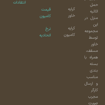
انتقادات
حمل
کرایه
قیمت
اثاثیه
خاور
کامیون
منزل در
این
کرایه
نرخ
مجموعه
کامیون
اتحادیه
توسط
خاور
مسقف،
همراه با
بسته
بندی
مناسب
و ارسال
کارگر
مجرب
صورت