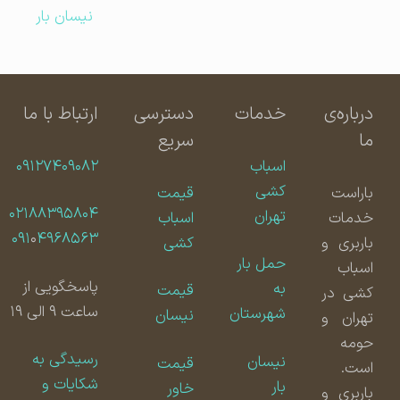
نیسان بار
درباره‌ی
خدمات
دسترسی
ارتباط با ما
ما
سریع
اسباب
۰۹۱۲۷۴۰۹۰۸۲
کشی
باراست
قیمت
۰۲۱۸۸۳۹۵۸۰۴
تهران
خدمات
اسباب
۰۹۱
۰
۴۹۶۸۵۶۳
باربری و
کشی
حمل بار
اسباب
پاسخگویی از
به
قیمت
کشی در
ساعت ۹ الی ۱۹
شهرستان
نیسان
تهران و
حومه
رسیدگی به
نیسان
قیمت
است.
شکایات و
بار
خاور
باربری و