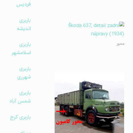
فردیس
باربری
اندیشه
باربری
محور
اسلامشهر
باربری
شهرری
باربری
شمس آباد
باربری کرج