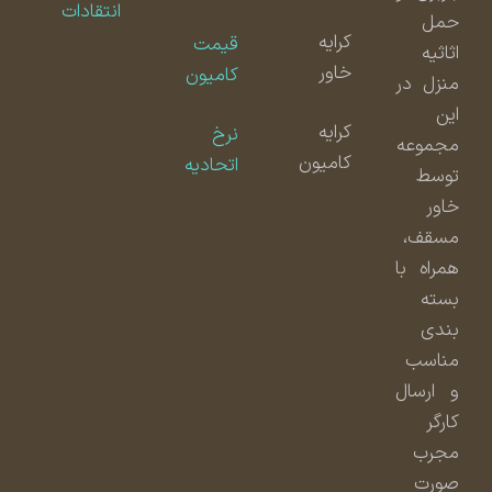
انتقادات
حمل
کرایه
قیمت
اثاثیه
خاور
کامیون
منزل در
این
کرایه
نرخ
مجموعه
کامیون
اتحادیه
توسط
خاور
مسقف،
همراه با
بسته
بندی
مناسب
و ارسال
کارگر
مجرب
صورت