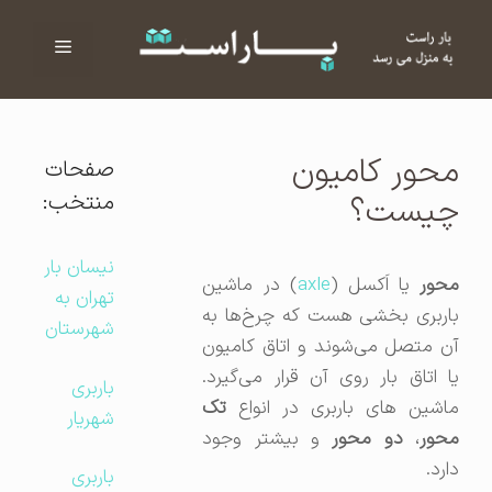
فهرست
ا
محور کامیون
صفحات
منتخب:
چیست؟
نیسان بار
حور
یا اَکسل (
axle
) در ماشین
تهران به
باربری بخشی هست که چرخ‌ها به
شهرستان
آن متصل می‌شوند و اتاق کامیون
یا اتاق بار روی آن قرار می‌گیرد.
باربری
ماشین های باربری در انواع
تک
شهریار
حور
،
دو محور
و بیشتر وجود
دارد.
باربری